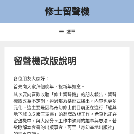
跳
修士留聲機
至
主
要
內
選單
容
留聲機改版說明
各位朋友大家好：
首先向大家拜個晚年，祝新年如意。
其次要向喜歡收聽「修士留聲機」的朋友報告，留聲
機將改為不定期，透過部落格形式播出，內容也更多
元化。這主要是因為奇幻修士們目前正在進行「龍與
地下城 3.5 版三聖書」的翻譯改版工作。希望也能在
留聲機中，與大家分享工作中遇到的趣事與想法。若
欲瞭解本套書的出版事宜，可至「奇幻基地出版社」
的網頁查詢。